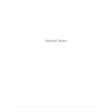
Desktop
überall lesen
Tablet