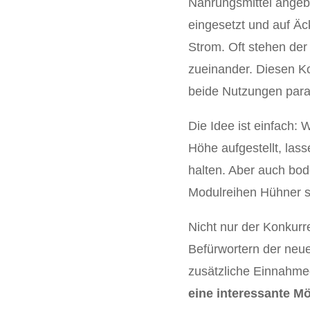
Nahrungsmittel angeb
eingesetzt und auf Ä
Strom. Oft stehen de
zueinander. Diesen Kon
beide Nutzungen paral
Die Idee ist einfach:
Höhe aufgestellt, la
halten. Aber auch bod
Modulreihen Hühner 
Nicht nur der Konkurr
Befürwortern der neue
zusätzliche Einnahmeq
eine interessante Mö