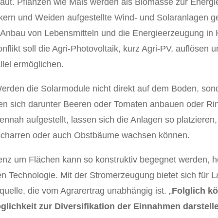
aut. Pflanzen wie Mais werden als Biomasse zur Energ
ckern und Weiden aufgestellte Wind- und Solaranlagen g
r Anbau von Lebensmitteln und die Energieerzeugung in
flikt soll die Agri-Photovoltaik, kurz Agri-PV, auflösen 
lel ermöglichen.
 Werden die Solarmodule nicht direkt auf dem Boden, son
ssen sich darunter Beeren oder Tomaten anbauen oder R
ennah aufgestellt, lassen sich die Anlagen so platziere
scharren oder auch Obstbäume wachsen können.
enz um Flächen kann so konstruktiv begegnet werden, h
n Technologie. Mit der Stromerzeugung bietet sich für L
uelle, die vom Agrarertrag unabhängig ist. „
Folglich k
glichkeit zur Diversifikation der Einnahmen darstell