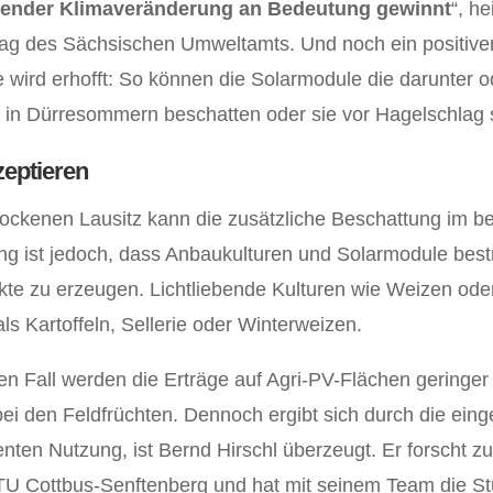
ender Klimaveränderung an Bedeutung gewinnt
“, he
ag des Sächsischen Umweltamts. Und noch ein positiver
wird erhofft: So können die Solarmodule die darunter 
in Dürresommern beschatten oder sie vor Hagelschlag 
zeptieren
rockenen Lausitz kann die zusätzliche Beschattung im be
ung ist jedoch, dass Anbaukulturen und Solarmodule bes
kte zu erzeugen. Lichtliebende Kulturen wie Weizen oder 
ls Kartoffeln, Sellerie oder Winterweizen.
n Fall werden die Erträge auf Agri-PV-Flächen geringer
ei den Feldfrüchten. Dennoch ergibt sich durch die eing
ienten Nutzung, ist Bernd Hirschl überzeugt. Er forscht
TU Cottbus-Senftenberg und hat mit seinem Team die S