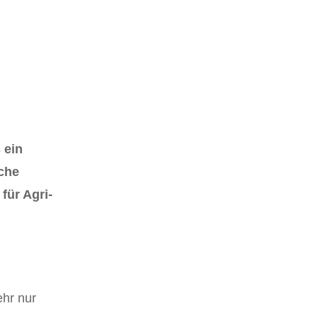
 ein
sche
für Agri-
ehr nur