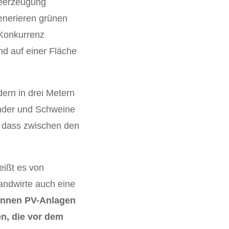
ieerzeugung
enerieren grünen
 Konkurrenz
und auf einer Fläche
dern in drei Metern
inder und Schweine
n, dass zwischen den
eißt es von
andwirte auch eine
önnen PV-Anlagen
en, die vor dem