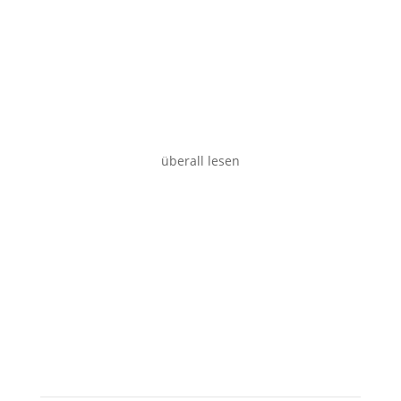
Desktop
überall lesen
Tablet