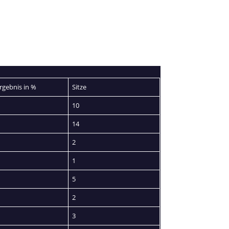
gebnis in %
Sitze
10
14
2
1
5
2
3