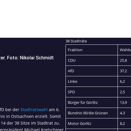
38 Stadträte
Fraktion
Wahler
ter. Foto: Nikolai Schmidt
CDU
25,8
AfD
37,2
Linke
6,2
SPD
2,5
Bürger für Görlitz
13,9
AfD bei der
Stadtratswahl
am 6.
Bündnis 90/die Grünen
4,3
is in Ostsachsen erzielt. Somit
 14 der 38 Sitze im Stadtrat zu.
Motor Görlitz
8,2
terpräsident Michael Kretschmer