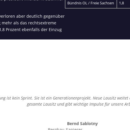
Bündnis OL / Freie Sachsen
1,8
 verloren aber deutlich gegenüber
ig mehr als das rechtsextreme
1,8 Prozent ebenfalls der Einzug
g ist kein Sprint. Sie ist ein Generationenprojekt. Neue Lausitz weitet
gesamte Lausitz und gibt wichtige Impulse für unsere Arb
Bernd Sablotny
Bergbau-Sanierer