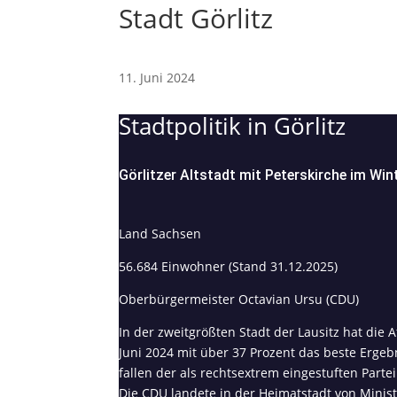
Stadt Görlitz
11. Juni 2024
Stadtpolitik in Görlitz
Görlitzer Altstadt mit Peterskirche im Win
Land Sachsen
56.684 Einwohner (Stand 31.12.2025)
Oberbürgermeister Octavian Ursu (CDU)
In der zweitgrößten Stadt der Lausitz hat die 
Juni 2024 mit über 37 Prozent das beste Ergebn
fallen der als rechtsextrem eingestuften Partei
Die CDU landete in der Heimatstadt von Minis