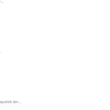
...
.
olitik der...