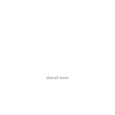
Smartphone
Desktop
überall lesen