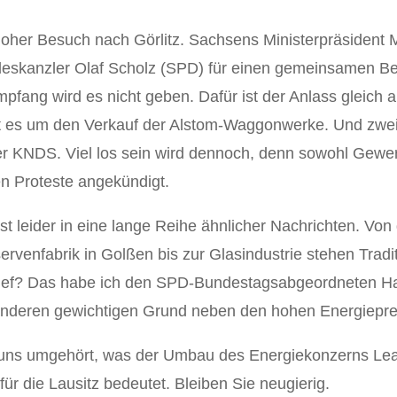
her Besuch nach Görlitz. Sachsens Ministerpräsident 
skanzler Olaf Scholz (SPD) für einen gemeinsamen Be
fang wird es nicht geben. Dafür ist der Anlass gleich 
ht es um den Verkauf der Alstom-Waggonwerke. Und zwe
er KNDS. Viel los sein wird dennoch, denn sowohl Gewe
 Proteste angekündigt.
t leider in eine lange Reihe ähnlicher Nachrichten. Von
ervenfabrik in Golßen bis zur Glasindustrie stehen Tradi
hief? Das habe ich den SPD-Bundestagsabgeordneten Ha
anderen gewichtigen Grund neben den hohen Energiepre
uns umgehört, was der Umbau des Energiekonzerns Le
ür die Lausitz bedeutet. Bleiben Sie neugierig.