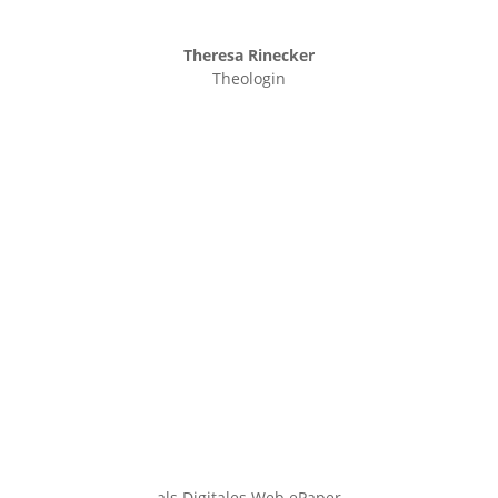
Theresa Rinecker
Theologin
als Digitales Web ePaper