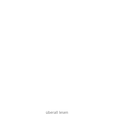
Smartphone
Desktop
überall lesen