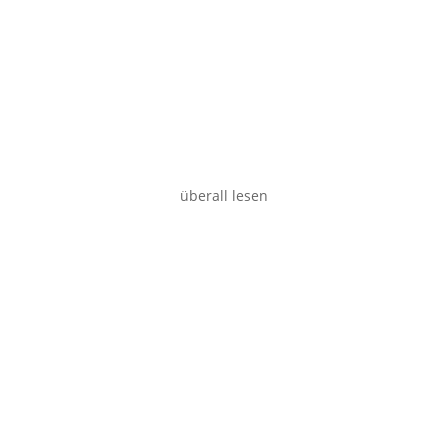
Desktop
überall lesen
Tablet