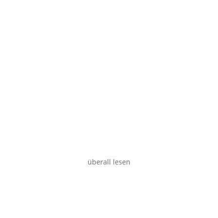
Smartphone
Desktop
überall lesen