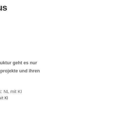
us
uktur geht es nur
sprojekte und ihren
it KI