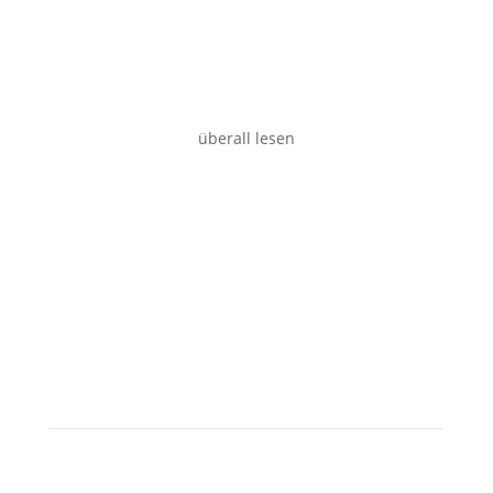
Desktop
überall lesen
Tablet