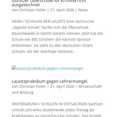
Görlitzer Oberschule für KI-Unterricht
ausgezeichnet
von
Christian Füller
|
21. April 2026
|
News
NEWS / SCHULEN DER LAUSITZ Eine sächsische
„digitale Schule“ durfte sich die Oberschule
Rauschwalde in Görlitz bereits nennen. Jetzt hat die
Schule mit 485 Schülern die nächste Sprosse
erklommen: sie zählt zu den deutschen Smart
Schools, die der mächtige Verband...
Lausitzpraktikum gegen Lehrermangel
von
Christian Füller
|
21. April 2026
|
Wissenschaft
und Bildung
HINTERGRUND / SCHULEN IN OSTSACHSEN Sachsen
schickt Lehramts-Studierende jeden Freitag als
Praktikanten an ostsächsische Schulen. Das Projekt